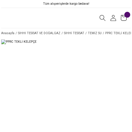
Tüm alışverişlerde kargo bedava!
Anasayfa
SIHHI TESİSAT VE DOĞALGAZ
SIHHİ TESİSAT
TEMİZ SU
PPRC TEKLİ KELE