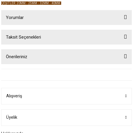
ÇEŞİTLER: 20MM - 25MM - 32MM - 40MM
Yorumlar
Taksit Seçenekleri
Bu ürüne ilk yorumu siz yapın!
Önerileriniz
Yorum Yaz
Bu ürünün fiyat bilgisi, resim, ürün açıklamalarında ve diğer konularda
yetersiz gördüğünüz noktaları öneri formunu kullanarak tarafımıza
iletebilirsiniz.
Görüş ve önerileriniz için teşekkür ederiz.
Alışveriş
Ürün resmi kalitesiz, bozuk veya görüntülenemiyor.
Ürün açıklamasında eksik bilgiler bulunuyor.
Ürün bilgilerinde hatalar bulunuyor.
Üyelik
Ürün fiyatı diğer sitelerden daha pahalı.