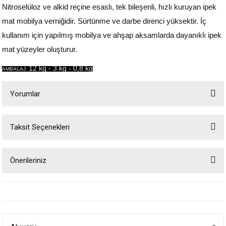
Nitroselüloz ve alkid reçine esaslı, tek bileşenli, hızlı kuruyan ipek
mat mobilya verniğidir. Sürtünme ve darbe direnci yüksektir. İç
kullanım için yapılmış mobilya ve ahşap aksamlarda dayanıklı ipek
mat yüzeyler oluşturur.
12 kg - 3 kg - 0,8 kg
AMBALAJ:
Yorumlar
Taksit Seçenekleri
Bu ürüne ilk yorumu siz yapın!
Önerileriniz
Yorum Yaz
Bu ürünün fiyat bilgisi, resim, ürün açıklamalarında ve diğer konularda
yetersiz gördüğünüz noktaları öneri formunu kullanarak tarafımıza
iletebilirsiniz.
Görüş ve önerileriniz için teşekkür ederiz.