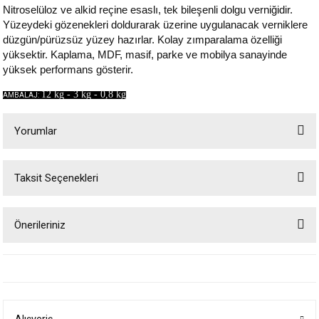
Nitroselüloz ve alkid reçine esaslı, tek bileşenli dolgu verniğidir.
Yüzeydeki gözenekleri doldurarak üzerine uygulanacak verniklere
düzgün/pürüzsüz yüzey hazırlar. Kolay zımparalama özelliği
yüksektir. Kaplama, MDF, masif, parke ve mobilya sanayinde
yüksek performans gösterir.
12 kg - 3 kg - 0,8 kg
AMBALAJ:
Yorumlar
Taksit Seçenekleri
Bu ürüne ilk yorumu siz yapın!
Önerileriniz
Yorum Yaz
Bu ürünün fiyat bilgisi, resim, ürün açıklamalarında ve diğer konularda
yetersiz gördüğünüz noktaları öneri formunu kullanarak tarafımıza
iletebilirsiniz.
Görüş ve önerileriniz için teşekkür ederiz.