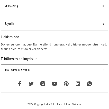
Alışveriş
Ürün resmi kalitesiz, bozuk veya görüntülenemiyor.
Ürün açıklamasında eksik bilgiler bulunuyor.
Ürün bilgilerinde hatalar bulunuyor.
Üyelik
Ürün fiyatı diğer sitelerden daha pahalı.
Hakkımızda
Bu ürüne benzer farklı alternatifler olmalı.
Donec eu lorem augue. Nam eleifend nunc erat, vel ultricies neque rutrum sed.
Mauris dictum et dolor vel placerat.
E-bültenimize kaydolun
Gönder
2022 Copyright IdeaSoft - Tüm Hakları Saklıdır.