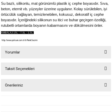
Su bazlı, silikonlu, mat görünümlü plastik iç cephe boyasıdır. Sıva,
beton, eternit vb. yüzeyler üzerine uygulanır. Kolay sürülebilen, iyi
örtücülük sağlayan, temizlenebilen, kokusuz, dekoratif iç cephe
boyasıdır. İçeriğindeki silikonun su itici ve buhar geçirgen özelliği,
rutubetli ortamlarda boyanın kabarmasını ve dökülmesini önler.
AMBALAJ:15L - 7,5L - 2,5L
http://www.polisan.com.tr/tr/RenkSecimi
Yorumlar
Taksit Seçenekleri
Bu ürüne ilk yorumu siz yapın!
Önerileriniz
Yorum Yaz
Bu ürünün fiyat bilgisi, resim, ürün açıklamalarında ve diğer konularda
yetersiz gördüğünüz noktaları öneri formunu kullanarak tarafımıza
iletebilirsiniz.
Görüş ve önerileriniz için teşekkür ederiz.