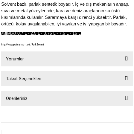
Solvent bazlı, parlak sentetik boyadır. İç ve dış mekanların ahşap,
sıva ve metal yüzeylerinde, kara ve deniz araçlarının su üstü
kısımlarında kullanılır. Sararmaya karşı direnci yüksektir. Parlak,
örtücü, kolay uygulanabilen, iyi yayılan ve iyi yapışan bir boyadır.
0,7 L - 2,5 L - 3,75 L - 7,5 L - 15 L
AMBALAJ:
http://www.polisan.com.tr/tr/RenkSecimi
Yorumlar
Taksit Seçenekleri
Bu ürüne ilk yorumu siz yapın!
Önerileriniz
Yorum Yaz
Bu ürünün fiyat bilgisi, resim, ürün açıklamalarında ve diğer konularda
yetersiz gördüğünüz noktaları öneri formunu kullanarak tarafımıza
iletebilirsiniz.
Görüş ve önerileriniz için teşekkür ederiz.