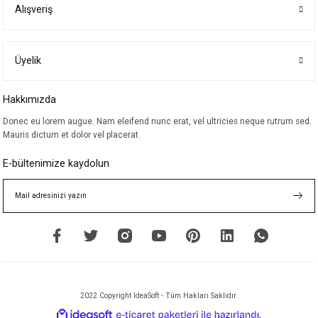
Alışveriş
Ürün resmi kalitesiz, bozuk veya görüntülenemiyor.
Ürün açıklamasında eksik bilgiler bulunuyor.
Ürün bilgilerinde hatalar bulunuyor.
Üyelik
Ürün fiyatı diğer sitelerden daha pahalı.
Hakkımızda
Bu ürüne benzer farklı alternatifler olmalı.
Donec eu lorem augue. Nam eleifend nunc erat, vel ultricies neque rutrum sed.
Mauris dictum et dolor vel placerat.
E-bültenimize kaydolun
Gönder
2022 Copyright IdeaSoft - Tüm Hakları Saklıdır.
ideasoft
ile
e-