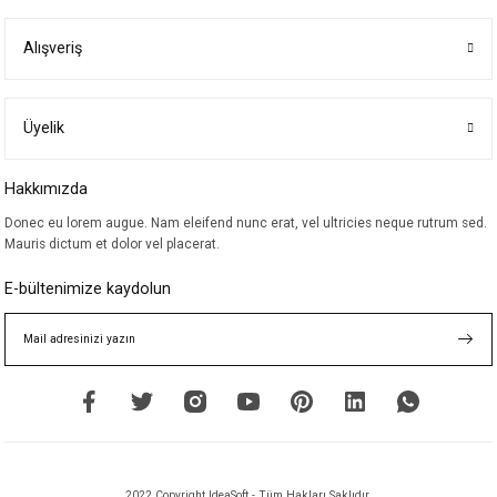
Görüş ve önerileriniz için teşekkür ederiz.
Alışveriş
Ürün resmi kalitesiz, bozuk veya görüntülenemiyor.
Ürün açıklamasında eksik bilgiler bulunuyor.
Ürün bilgilerinde hatalar bulunuyor.
Üyelik
Ürün fiyatı diğer sitelerden daha pahalı.
Hakkımızda
Bu ürüne benzer farklı alternatifler olmalı.
Donec eu lorem augue. Nam eleifend nunc erat, vel ultricies neque rutrum sed.
Mauris dictum et dolor vel placerat.
E-bültenimize kaydolun
Gönder
2022 Copyright IdeaSoft - Tüm Hakları Saklıdır.