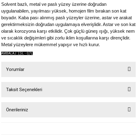
Solvent bazlı, metal ve paslı yüzey üzerine doğrudan
uygulanabilen, yayılması yüksek, homojen film bırakan son kat
boyadır. Kaba pası alınmış paslı yüzeyler üzerine, astar ve arakat
gerektirmeksizin doğrudan uygulamaya elverişlidir. Astar ve son kat
olarak korozyona karşı etkilidir. Çok güçlü güneş ışığı, yüksek nem
ve sıcaklık değişimleri gibi zorlu iklim koşullarına karşı dirençlidir.
Metal yüzeylere mükemmel yapışır ve hızlı kurur.
AMBALAJ: 2,5L - 0,7L
Yorumlar
Taksit Seçenekleri
Bu ürüne ilk yorumu siz yapın!
Önerileriniz
Yorum Yaz
Bu ürünün fiyat bilgisi, resim, ürün açıklamalarında ve diğer konularda
yetersiz gördüğünüz noktaları öneri formunu kullanarak tarafımıza
iletebilirsiniz.