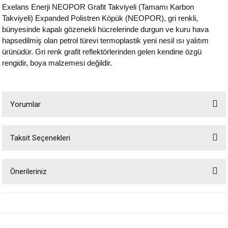
Exelans Enerji NEOPOR Grafit Takviyeli (Tamamı Karbon
Takviyeli) Expanded Polistren Köpük (NEOPOR), gri renkli,
bünyesinde kapalı gözenekli hücrelerinde durgun ve kuru hava
hapsedilmiş olan petrol türevi termoplastik yeni nesil ısı yalıtım
ürünüdür. Gri renk grafit reflektörlerinden gelen kendine özgü
rengidir, boya malzemesi değildir.
Yorumlar
Taksit Seçenekleri
Bu ürüne ilk yorumu siz yapın!
Önerileriniz
Yorum Yaz
Bu ürünün fiyat bilgisi, resim, ürün açıklamalarında ve diğer konularda
yetersiz gördüğünüz noktaları öneri formunu kullanarak tarafımıza
iletebilirsiniz.
Görüş ve önerileriniz için teşekkür ederiz.