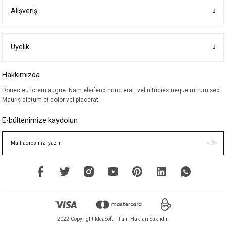
Alışveriş
Ürün resmi kalitesiz, bozuk veya görüntülenemiyor.
Ürün açıklamasında eksik bilgiler bulunuyor.
Ürün bilgilerinde hatalar bulunuyor.
Üyelik
Ürün fiyatı diğer sitelerden daha pahalı.
Hakkımızda
Bu ürüne benzer farklı alternatifler olmalı.
Donec eu lorem augue. Nam eleifend nunc erat, vel ultricies neque rutrum sed.
Mauris dictum et dolor vel placerat.
E-bültenimize kaydolun
Gönder
2022 Copyright IdeaSoft - Tüm Hakları Saklıdır.