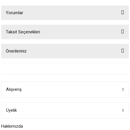
Yorumlar
Taksit Seçenekleri
Bu ürüne ilk yorumu siz yapın!
Önerileriniz
Yorum Yaz
Bu ürünün fiyat bilgisi, resim, ürün açıklamalarında ve diğer konularda
yetersiz gördüğünüz noktaları öneri formunu kullanarak tarafımıza
iletebilirsiniz.
Görüş ve önerileriniz için teşekkür ederiz.
Alışveriş
Ürün resmi kalitesiz, bozuk veya görüntülenemiyor.
Ürün açıklamasında eksik bilgiler bulunuyor.
Ürün bilgilerinde hatalar bulunuyor.
Üyelik
Ürün fiyatı diğer sitelerden daha pahalı.
Hakkımızda
Bu ürüne benzer farklı alternatifler olmalı.