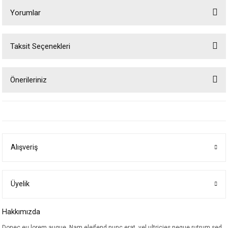
Yorumlar
Taksit Seçenekleri
Bu ürüne ilk yorumu siz yapın!
Önerileriniz
Yorum Yaz
Bu ürünün fiyat bilgisi, resim, ürün açıklamalarında ve diğer konularda
yetersiz gördüğünüz noktaları öneri formunu kullanarak tarafımıza
iletebilirsiniz.
Görüş ve önerileriniz için teşekkür ederiz.
Alışveriş
Ürün resmi kalitesiz, bozuk veya görüntülenemiyor.
Ürün açıklamasında eksik bilgiler bulunuyor.
Ürün bilgilerinde hatalar bulunuyor.
Üyelik
Ürün fiyatı diğer sitelerden daha pahalı.
Hakkımızda
Bu ürüne benzer farklı alternatifler olmalı.
Donec eu lorem augue. Nam eleifend nunc erat, vel ultricies neque rutrum sed.