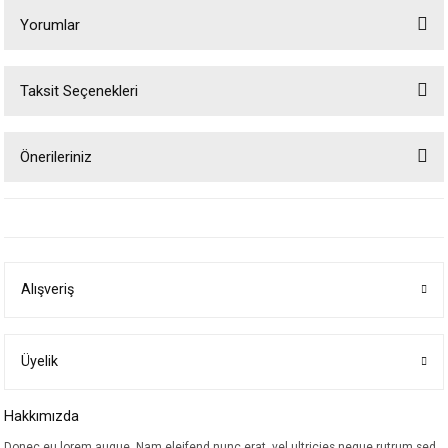
Yorumlar
Taksit Seçenekleri
Bu ürüne ilk yorumu siz yapın!
Önerileriniz
Yorum Yaz
Bu ürünün fiyat bilgisi, resim, ürün açıklamalarında ve diğer konularda
yetersiz gördüğünüz noktaları öneri formunu kullanarak tarafımıza
iletebilirsiniz.
Görüş ve önerileriniz için teşekkür ederiz.
Alışveriş
Ürün resmi kalitesiz, bozuk veya görüntülenemiyor.
Ürün açıklamasında eksik bilgiler bulunuyor.
Ürün bilgilerinde hatalar bulunuyor.
Üyelik
Ürün fiyatı diğer sitelerden daha pahalı.
Hakkımızda
Bu ürüne benzer farklı alternatifler olmalı.
Donec eu lorem augue. Nam eleifend nunc erat, vel ultricies neque rutrum sed.