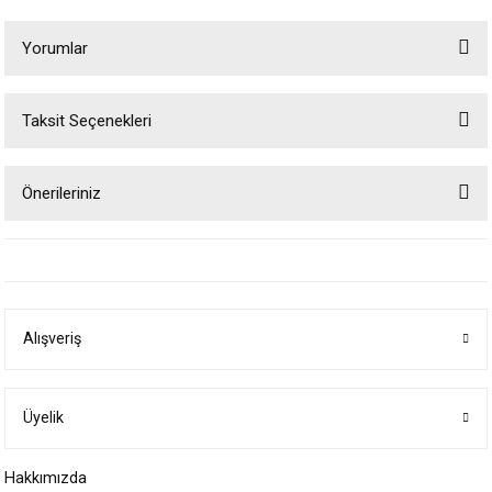
Yorumlar
Taksit Seçenekleri
Bu ürüne ilk yorumu siz yapın!
Önerileriniz
Yorum Yaz
Bu ürünün fiyat bilgisi, resim, ürün açıklamalarında ve diğer konularda
yetersiz gördüğünüz noktaları öneri formunu kullanarak tarafımıza
iletebilirsiniz.
Görüş ve önerileriniz için teşekkür ederiz.
Alışveriş
Ürün resmi kalitesiz, bozuk veya görüntülenemiyor.
Ürün açıklamasında eksik bilgiler bulunuyor.
Ürün bilgilerinde hatalar bulunuyor.
Üyelik
Ürün fiyatı diğer sitelerden daha pahalı.
Hakkımızda
Bu ürüne benzer farklı alternatifler olmalı.