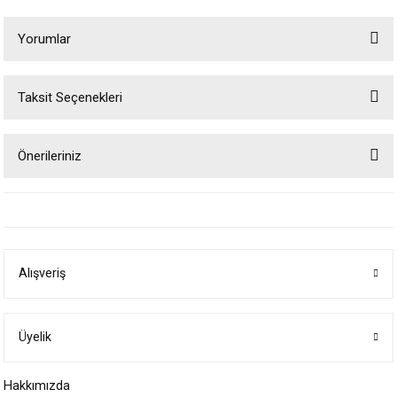
Yorumlar
Taksit Seçenekleri
Bu ürüne ilk yorumu siz yapın!
Önerileriniz
Yorum Yaz
Bu ürünün fiyat bilgisi, resim, ürün açıklamalarında ve diğer konularda
yetersiz gördüğünüz noktaları öneri formunu kullanarak tarafımıza
iletebilirsiniz.
Görüş ve önerileriniz için teşekkür ederiz.
Alışveriş
Ürün resmi kalitesiz, bozuk veya görüntülenemiyor.
Ürün açıklamasında eksik bilgiler bulunuyor.
Ürün bilgilerinde hatalar bulunuyor.
Üyelik
Ürün fiyatı diğer sitelerden daha pahalı.
Hakkımızda
Bu ürüne benzer farklı alternatifler olmalı.