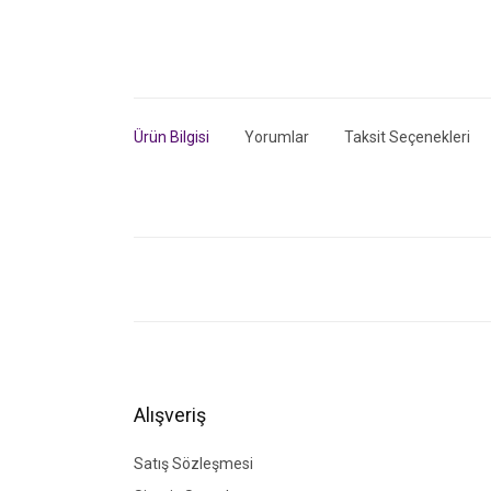
Ürün Bilgisi
Yorumlar
Taksit Seçenekleri
Bu ürünün fiyat bilgisi, resim, ürün açıklamalarında ve di
Görüş ve önerileriniz için teşekkür ederiz.
Ürün resmi kalitesiz, bozuk veya görüntülenemiyor.
Ürün açıklamasında eksik bilgiler bulunuyor.
Ürün bilgilerinde hatalar bulunuyor.
Alışveriş
Ürün fiyatı diğer sitelerden daha pahalı.
Bu ürüne benzer farklı alternatifler olmalı.
Satış Sözleşmesi