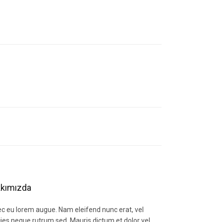
letebilirsiniz.
kımızda
c eu lorem augue. Nam eleifend nunc erat, vel
icies neque rutrum sed. Mauris dictum et dolor vel