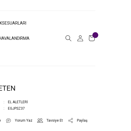
AKSESUARLARI
HAVALANDIRMA
ETEN
EL ALETLERİ
EGJPSZ37
Yorum Yaz
Tavsiye Et
Paylaş