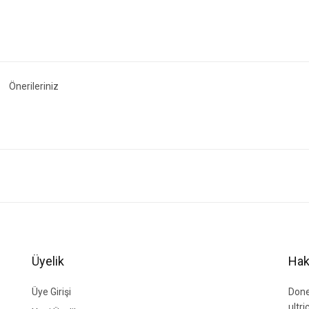
Önerileriniz
ğer konularda yetersiz gördüğünüz noktaları öneri formunu kullanarak tarafımıza i
Bu ürüne ilk yorumu siz yapın!
Yorum Yaz
Üyelik
Hak
Üye Girişi
Done
ultr