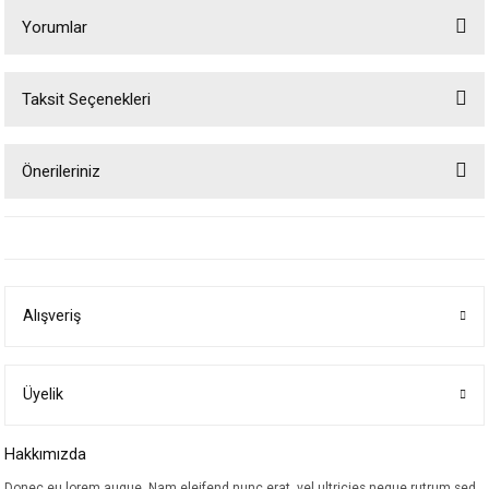
Yorumlar
Taksit Seçenekleri
Bu ürüne ilk yorumu siz yapın!
Önerileriniz
Yorum Yaz
Bu ürünün fiyat bilgisi, resim, ürün açıklamalarında ve diğer konularda
yetersiz gördüğünüz noktaları öneri formunu kullanarak tarafımıza
iletebilirsiniz.
Görüş ve önerileriniz için teşekkür ederiz.
Alışveriş
Ürün resmi kalitesiz, bozuk veya görüntülenemiyor.
Ürün açıklamasında eksik bilgiler bulunuyor.
Ürün bilgilerinde hatalar bulunuyor.
Üyelik
Ürün fiyatı diğer sitelerden daha pahalı.
Hakkımızda
Bu ürüne benzer farklı alternatifler olmalı.
Donec eu lorem augue. Nam eleifend nunc erat, vel ultricies neque rutrum sed.