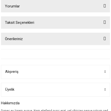
Yorumlar
Taksit Seçenekleri
Bu ürüne ilk yorumu siz yapın!
Önerileriniz
Yorum Yaz
Bu ürünün fiyat bilgisi, resim, ürün açıklamalarında ve diğer konularda
yetersiz gördüğünüz noktaları öneri formunu kullanarak tarafımıza
iletebilirsiniz.
Görüş ve önerileriniz için teşekkür ederiz.
Alışveriş
Ürün resmi kalitesiz, bozuk veya görüntülenemiyor.
Ürün açıklamasında eksik bilgiler bulunuyor.
Ürün bilgilerinde hatalar bulunuyor.
Üyelik
Ürün fiyatı diğer sitelerden daha pahalı.
Hakkımızda
Bu ürüne benzer farklı alternatifler olmalı.
Donec eu lorem augue. Nam eleifend nunc erat, vel ultricies neque rutrum sed.