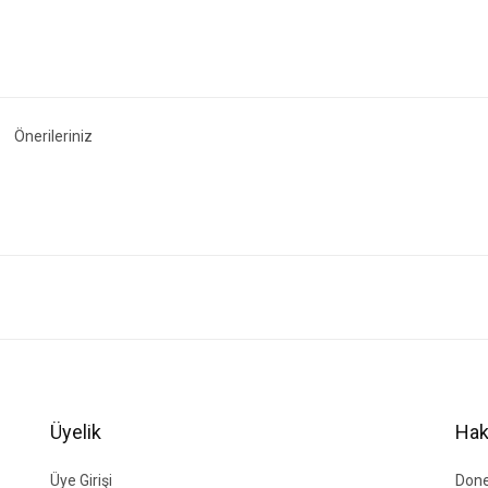
Önerileriniz
ğer konularda yetersiz gördüğünüz noktaları öneri formunu kullanarak tarafımıza i
Bu ürüne ilk yorumu siz yapın!
Yorum Yaz
Üyelik
Hak
Üye Girişi
Done