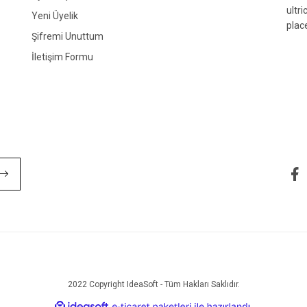
ultr
Yeni Üyelik
plac
Şifremi Unuttum
İletişim Formu
Gönder
2022 Copyright IdeaSoft - Tüm Hakları Saklıdır.
ile
ideasoft
e-