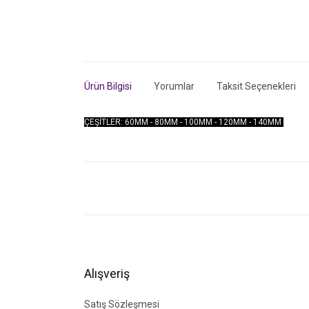
Ürün Bilgisi
Yorumlar
Taksit Seçenekleri
ÇEŞİTLER: 60MM - 80MM - 100MM - 120MM - 140MM
Bu ürünün fiyat bilgisi, resim, ürün açıklamalarında ve di
Görüş ve önerileriniz için teşekkür ederiz.
Ürün resmi kalitesiz, bozuk veya görüntülenemiyor.
Ürün açıklamasında eksik bilgiler bulunuyor.
Ürün bilgilerinde hatalar bulunuyor.
Alışveriş
Ürün fiyatı diğer sitelerden daha pahalı.
Bu ürüne benzer farklı alternatifler olmalı.
Satış Sözleşmesi