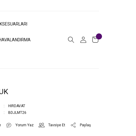
AKSESUARLARI
HAVALANDIRMA
UK
HIRDAVAT
BDJLMT26
Yorum Yaz
Tavsiye Et
Paylaş