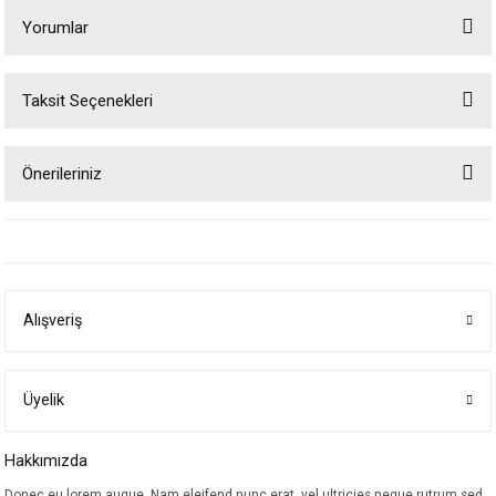
Yorumlar
Taksit Seçenekleri
Bu ürüne ilk yorumu siz yapın!
Önerileriniz
Yorum Yaz
Bu ürünün fiyat bilgisi, resim, ürün açıklamalarında ve diğer konularda
yetersiz gördüğünüz noktaları öneri formunu kullanarak tarafımıza
iletebilirsiniz.
Görüş ve önerileriniz için teşekkür ederiz.
Alışveriş
Ürün resmi kalitesiz, bozuk veya görüntülenemiyor.
Ürün açıklamasında eksik bilgiler bulunuyor.
Ürün bilgilerinde hatalar bulunuyor.
Üyelik
Ürün fiyatı diğer sitelerden daha pahalı.
Hakkımızda
Bu ürüne benzer farklı alternatifler olmalı.
Donec eu lorem augue. Nam eleifend nunc erat, vel ultricies neque rutrum sed.