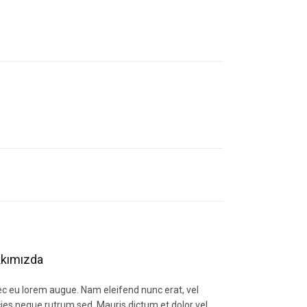
letebilirsiniz.
kımızda
c eu lorem augue. Nam eleifend nunc erat, vel
icies neque rutrum sed. Mauris dictum et dolor vel