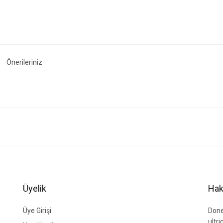
Önerileriniz
ğer konularda yetersiz gördüğünüz noktaları öneri formunu kullanarak tarafımıza i
Bu ürüne ilk yorumu siz yapın!
Yorum Yaz
Üyelik
Hak
Üye Girişi
Done
ultr