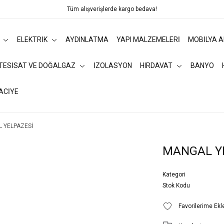
Tüm alışverişlerde kargo bedava!
ELEKTRİK
AYDINLATMA
YAPI MALZEMELERİ
MOBİLYA 
 TESİSAT VE DOĞALGAZ
İZOLASYON
HIRDAVAT
BANYO
ACİYE
 YELPAZESİ
MANGAL Y
Kategori
Stok Kodu