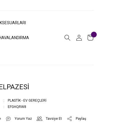
AKSESUARLARI
HAVALANDIRMA
ELPAZESİ
PLASTİK - EV GEREÇLERİ
EFGHQRW8
Yorum Yaz
Tavsiye Et
Paylaş