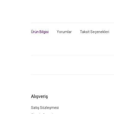
Ürün Bilgisi
Yorumlar
Taksit Seçenekleri
Bu ürünün fiyat bilgisi, resim, ürün açıklamalarında ve di
Görüş ve önerileriniz için teşekkür ederiz.
Ürün resmi kalitesiz, bozuk veya görüntülenemiyor.
Ürün açıklamasında eksik bilgiler bulunuyor.
Ürün bilgilerinde hatalar bulunuyor.
Alışveriş
Ürün fiyatı diğer sitelerden daha pahalı.
Bu ürüne benzer farklı alternatifler olmalı.
Satış Sözleşmesi