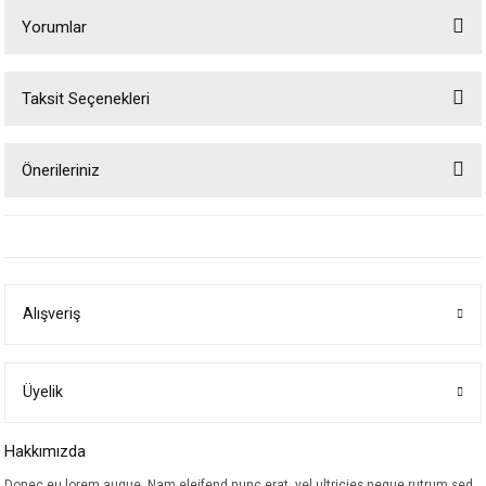
Yorumlar
Taksit Seçenekleri
Bu ürüne ilk yorumu siz yapın!
Önerileriniz
Yorum Yaz
Bu ürünün fiyat bilgisi, resim, ürün açıklamalarında ve diğer konularda
yetersiz gördüğünüz noktaları öneri formunu kullanarak tarafımıza
iletebilirsiniz.
Görüş ve önerileriniz için teşekkür ederiz.
Alışveriş
Ürün resmi kalitesiz, bozuk veya görüntülenemiyor.
Ürün açıklamasında eksik bilgiler bulunuyor.
Ürün bilgilerinde hatalar bulunuyor.
Üyelik
Ürün fiyatı diğer sitelerden daha pahalı.
Hakkımızda
Bu ürüne benzer farklı alternatifler olmalı.
Donec eu lorem augue. Nam eleifend nunc erat, vel ultricies neque rutrum sed.