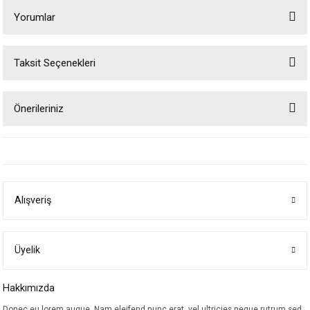
Yorumlar
Taksit Seçenekleri
Bu ürüne ilk yorumu siz yapın!
Önerileriniz
Yorum Yaz
Bu ürünün fiyat bilgisi, resim, ürün açıklamalarında ve diğer konularda
yetersiz gördüğünüz noktaları öneri formunu kullanarak tarafımıza
iletebilirsiniz.
Görüş ve önerileriniz için teşekkür ederiz.
Alışveriş
Ürün resmi kalitesiz, bozuk veya görüntülenemiyor.
Ürün açıklamasında eksik bilgiler bulunuyor.
Ürün bilgilerinde hatalar bulunuyor.
Üyelik
Ürün fiyatı diğer sitelerden daha pahalı.
Hakkımızda
Bu ürüne benzer farklı alternatifler olmalı.
Donec eu lorem augue. Nam eleifend nunc erat, vel ultricies neque rutrum sed.