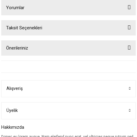
Yorumlar
Taksit Seçenekleri
Bu ürüne ilk yorumu siz yapın!
Önerileriniz
Yorum Yaz
Bu ürünün fiyat bilgisi, resim, ürün açıklamalarında ve diğer konularda
yetersiz gördüğünüz noktaları öneri formunu kullanarak tarafımıza
iletebilirsiniz.
Görüş ve önerileriniz için teşekkür ederiz.
Alışveriş
Ürün resmi kalitesiz, bozuk veya görüntülenemiyor.
Ürün açıklamasında eksik bilgiler bulunuyor.
Ürün bilgilerinde hatalar bulunuyor.
Üyelik
Ürün fiyatı diğer sitelerden daha pahalı.
Hakkımızda
Bu ürüne benzer farklı alternatifler olmalı.
Donec eu lorem augue. Nam eleifend nunc erat, vel ultricies neque rutrum sed.