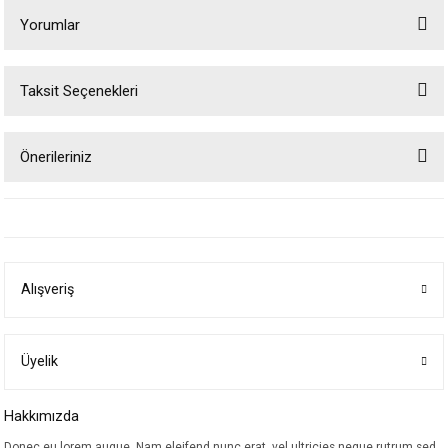
Yorumlar
Taksit Seçenekleri
Bu ürüne ilk yorumu siz yapın!
Önerileriniz
Yorum Yaz
Bu ürünün fiyat bilgisi, resim, ürün açıklamalarında ve diğer konularda
yetersiz gördüğünüz noktaları öneri formunu kullanarak tarafımıza
iletebilirsiniz.
Görüş ve önerileriniz için teşekkür ederiz.
Alışveriş
Ürün resmi kalitesiz, bozuk veya görüntülenemiyor.
Ürün açıklamasında eksik bilgiler bulunuyor.
Ürün bilgilerinde hatalar bulunuyor.
Üyelik
Ürün fiyatı diğer sitelerden daha pahalı.
Hakkımızda
Bu ürüne benzer farklı alternatifler olmalı.
Donec eu lorem augue. Nam eleifend nunc erat, vel ultricies neque rutrum sed.