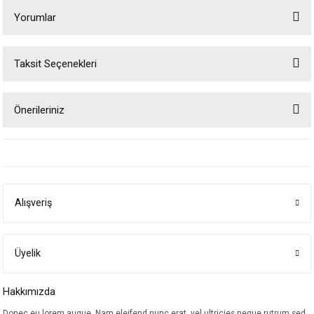
Yorumlar
Taksit Seçenekleri
Bu ürüne ilk yorumu siz yapın!
Önerileriniz
Yorum Yaz
Bu ürünün fiyat bilgisi, resim, ürün açıklamalarında ve diğer konularda
yetersiz gördüğünüz noktaları öneri formunu kullanarak tarafımıza
iletebilirsiniz.
Görüş ve önerileriniz için teşekkür ederiz.
Alışveriş
Ürün resmi kalitesiz, bozuk veya görüntülenemiyor.
Ürün açıklamasında eksik bilgiler bulunuyor.
Ürün bilgilerinde hatalar bulunuyor.
Üyelik
Ürün fiyatı diğer sitelerden daha pahalı.
Hakkımızda
Bu ürüne benzer farklı alternatifler olmalı.
Donec eu lorem augue. Nam eleifend nunc erat, vel ultricies neque rutrum sed.