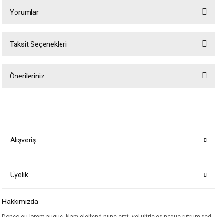
Yorumlar
Taksit Seçenekleri
Bu ürüne ilk yorumu siz yapın!
Önerileriniz
Yorum Yaz
Bu ürünün fiyat bilgisi, resim, ürün açıklamalarında ve diğer konularda
yetersiz gördüğünüz noktaları öneri formunu kullanarak tarafımıza
iletebilirsiniz.
Görüş ve önerileriniz için teşekkür ederiz.
Alışveriş
Ürün resmi kalitesiz, bozuk veya görüntülenemiyor.
Ürün açıklamasında eksik bilgiler bulunuyor.
Ürün bilgilerinde hatalar bulunuyor.
Üyelik
Ürün fiyatı diğer sitelerden daha pahalı.
Hakkımızda
Bu ürüne benzer farklı alternatifler olmalı.
Donec eu lorem augue. Nam eleifend nunc erat, vel ultricies neque rutrum sed.