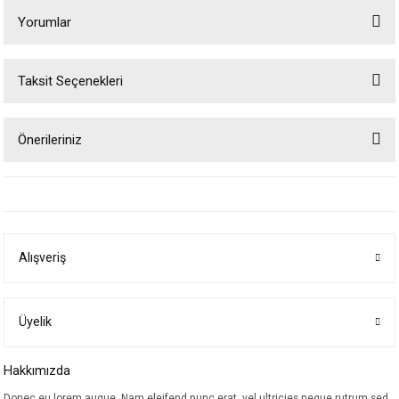
Yorumlar
Taksit Seçenekleri
Bu ürüne ilk yorumu siz yapın!
Önerileriniz
Yorum Yaz
Bu ürünün fiyat bilgisi, resim, ürün açıklamalarında ve diğer konularda
yetersiz gördüğünüz noktaları öneri formunu kullanarak tarafımıza
iletebilirsiniz.
Görüş ve önerileriniz için teşekkür ederiz.
Alışveriş
Ürün resmi kalitesiz, bozuk veya görüntülenemiyor.
Ürün açıklamasında eksik bilgiler bulunuyor.
Ürün bilgilerinde hatalar bulunuyor.
Üyelik
Ürün fiyatı diğer sitelerden daha pahalı.
Hakkımızda
Bu ürüne benzer farklı alternatifler olmalı.
Donec eu lorem augue. Nam eleifend nunc erat, vel ultricies neque rutrum sed.