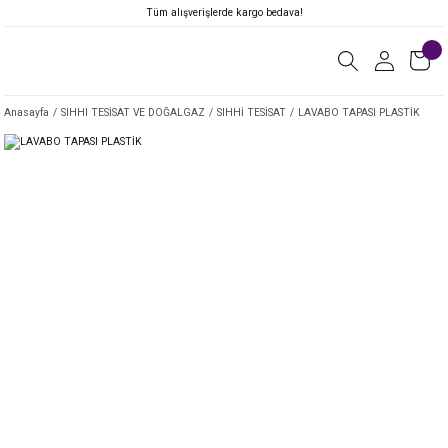
Tüm alışverişlerde kargo bedava!
Anasayfa
SIHHI TESİSAT VE DOĞALGAZ
SIHHİ TESİSAT
LAVABO TAPASI PLASTİK