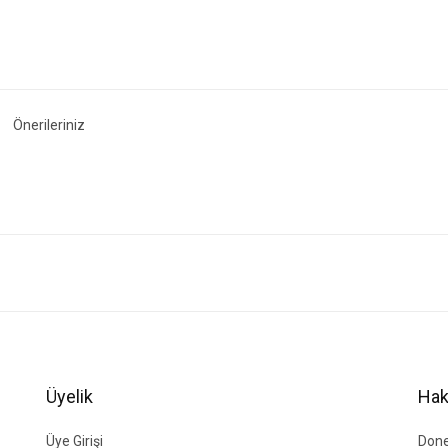
Önerileriniz
ğer konularda yetersiz gördüğünüz noktaları öneri formunu kullanarak tarafımıza i
Bu ürüne ilk yorumu siz yapın!
Yorum Yaz
Üyelik
Hak
Üye Girişi
Done