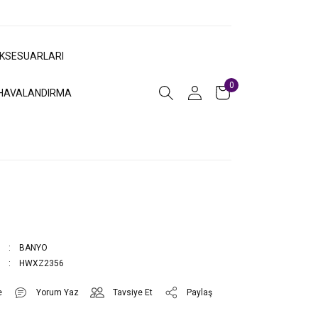
AKSESUARLARI
0
HAVALANDIRMA
BANYO
HWXZ2356
Yorum Yaz
Tavsiye Et
Paylaş