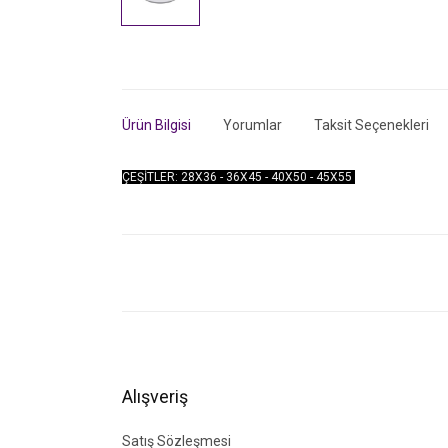
Ürün Bilgisi
Yorumlar
Taksit Seçenekleri
ÇEŞİTLER: 28X36 - 36X45 - 40X50 - 45X55
Bu ürünün fiyat bilgisi, resim, ürün açıklamalarında ve di
Görüş ve önerileriniz için teşekkür ederiz.
Ürün resmi kalitesiz, bozuk veya görüntülenemiyor.
Ürün açıklamasında eksik bilgiler bulunuyor.
Ürün bilgilerinde hatalar bulunuyor.
Alışveriş
Ürün fiyatı diğer sitelerden daha pahalı.
Bu ürüne benzer farklı alternatifler olmalı.
Satış Sözleşmesi