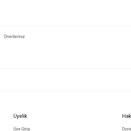
Önerileriniz
ğer konularda yetersiz gördüğünüz noktaları öneri formunu kullanarak tarafımıza i
Bu ürüne ilk yorumu siz yapın!
Yorum Yaz
Üyelik
Hak
Üye Girişi
Done