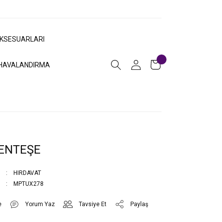
AKSESUARLARI
HAVALANDIRMA
ENTEŞE
HIRDAVAT
MPTUX278
Yorum Yaz
Tavsiye Et
Paylaş