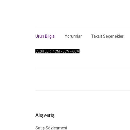
Ürün Bilgisi
Yorumlar
Taksit Seçenekleri
ÇEŞİTLER: 4CM - 5CM - 6CM
Bu ürünün fiyat bilgisi, resim, ürün açıklamalarında ve di
Görüş ve önerileriniz için teşekkür ederiz.
Ürün resmi kalitesiz, bozuk veya görüntülenemiyor.
Ürün açıklamasında eksik bilgiler bulunuyor.
Ürün bilgilerinde hatalar bulunuyor.
Alışveriş
Ürün fiyatı diğer sitelerden daha pahalı.
Bu ürüne benzer farklı alternatifler olmalı.
Satış Sözleşmesi