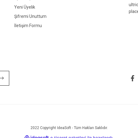
ultr
Yeni Üyelik
plac
Şifremi Unuttum
İletişim Formu
Gönder
2022 Copyright IdeaSoft - Tüm Hakları Saklıdır.
ile
ideasoft
e-