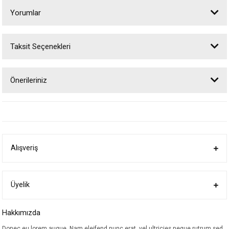
Yorumlar
Taksit Seçenekleri
Bu ürüne ilk yorumu siz yapın!
Önerileriniz
Yorum Yaz
Bu ürünün fiyat bilgisi, resim, ürün açıklamalarında ve diğer konularda
yetersiz gördüğünüz noktaları öneri formunu kullanarak tarafımıza
iletebilirsiniz.
Görüş ve önerileriniz için teşekkür ederiz.
Alışveriş
Ürün resmi kalitesiz, bozuk veya görüntülenemiyor.
Ürün açıklamasında eksik bilgiler bulunuyor.
Ürün bilgilerinde hatalar bulunuyor.
Üyelik
Ürün fiyatı diğer sitelerden daha pahalı.
Hakkımızda
Bu ürüne benzer farklı alternatifler olmalı.
Donec eu lorem augue. Nam eleifend nunc erat, vel ultricies neque rutrum sed.