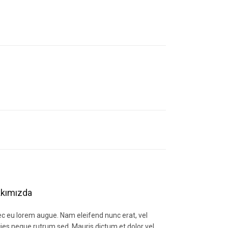
letebilirsiniz.
kımızda
c eu lorem augue. Nam eleifend nunc erat, vel
icies neque rutrum sed. Mauris dictum et dolor vel