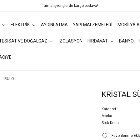
Tüm alışverişlerde kargo bedava!
ELEKTRİK
AYDINLATMA
YAPI MALZEMELERİ
MOBİLYA 
 TESİSAT VE DOĞALGAZ
İZOLASYON
HIRDAVAT
BANYO
ACİYE
Lİ RULO
KRİSTAL S
Kategori
Marka
Stok Kodu