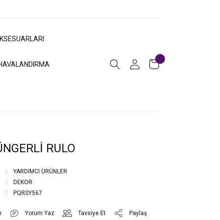
AKSESUARLARI
HAVALANDIRMA
ÜNGERLİ RULO
YARDIMCI ÜRÜNLER
DEKOR
PQRSY567
Yorum Yaz
Tavsiye Et
Paylaş