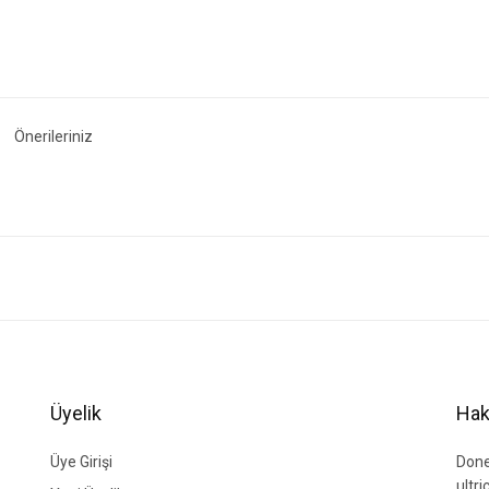
Önerileriniz
ğer konularda yetersiz gördüğünüz noktaları öneri formunu kullanarak tarafımıza i
Bu ürüne ilk yorumu siz yapın!
Yorum Yaz
Üyelik
Hak
Üye Girişi
Done
ultr