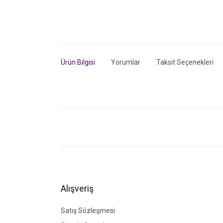
Ürün Bilgisi
Yorumlar
Taksit Seçenekleri
Bu ürünün fiyat bilgisi, resim, ürün açıklamalarında ve di
Görüş ve önerileriniz için teşekkür ederiz.
Ürün resmi kalitesiz, bozuk veya görüntülenemiyor.
Ürün açıklamasında eksik bilgiler bulunuyor.
Ürün bilgilerinde hatalar bulunuyor.
Alışveriş
Ürün fiyatı diğer sitelerden daha pahalı.
Bu ürüne benzer farklı alternatifler olmalı.
Satış Sözleşmesi