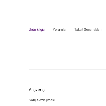
Ürün Bilgisi
Yorumlar
Taksit Seçenekleri
Bu ürünün fiyat bilgisi, resim, ürün açıklamalarında ve di
Görüş ve önerileriniz için teşekkür ederiz.
Ürün resmi kalitesiz, bozuk veya görüntülenemiyor.
Ürün açıklamasında eksik bilgiler bulunuyor.
Ürün bilgilerinde hatalar bulunuyor.
Alışveriş
Ürün fiyatı diğer sitelerden daha pahalı.
Bu ürüne benzer farklı alternatifler olmalı.
Satış Sözleşmesi