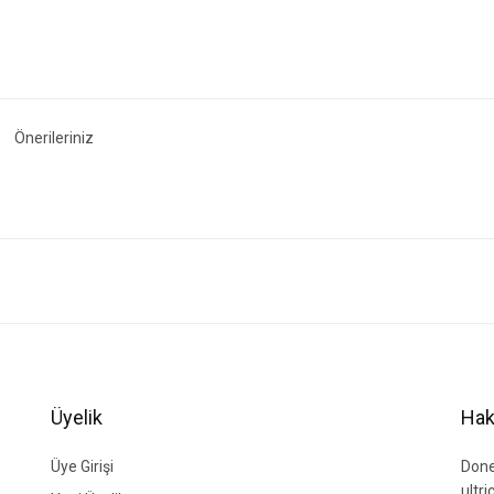
Önerileriniz
ğer konularda yetersiz gördüğünüz noktaları öneri formunu kullanarak tarafımıza i
Bu ürüne ilk yorumu siz yapın!
Yorum Yaz
Üyelik
Hak
Üye Girişi
Done
ultr