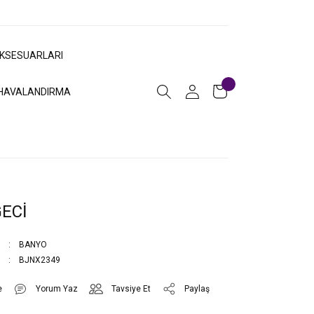
AKSESUARLARI
HAVALANDIRMA
ECİ
BANYO
BJNX2349
Yorum Yaz
Tavsiye Et
Paylaş