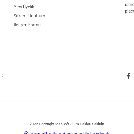
ultr
Yeni Üyelik
plac
Şifremi Unuttum
İletişim Formu
Gönder
2022 Copyright IdeaSoft - Tüm Hakları Saklıdır.
ile
ideasoft
e-