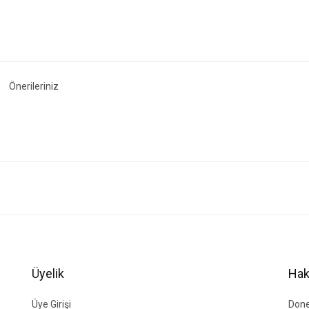
Önerileriniz
ğer konularda yetersiz gördüğünüz noktaları öneri formunu kullanarak tarafımıza i
Bu ürüne ilk yorumu siz yapın!
Yorum Yaz
Üyelik
Hak
Üye Girişi
Done