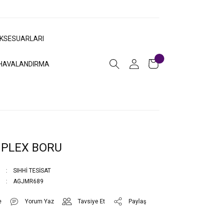
AKSESUARLARI
HAVALANDIRMA
İPLEX BORU
SIHHİ TESİSAT
AGJMR689
Yorum Yaz
Tavsiye Et
Paylaş