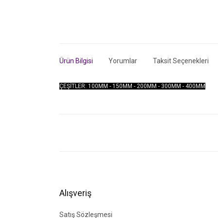
Ürün Bilgisi
Yorumlar
Taksit Seçenekleri
ÇEŞİTLER: 100MM - 150MM - 200MM - 300MM - 400MM
Bu ürünün fiyat bilgisi, resim, ürün açıklamalarında ve di
Görüş ve önerileriniz için teşekkür ederiz.
Ürün resmi kalitesiz, bozuk veya görüntülenemiyor.
Ürün açıklamasında eksik bilgiler bulunuyor.
Ürün bilgilerinde hatalar bulunuyor.
Alışveriş
Ürün fiyatı diğer sitelerden daha pahalı.
Bu ürüne benzer farklı alternatifler olmalı.
Satış Sözleşmesi