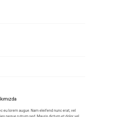
letebilirsiniz.
kımızda
c eu lorem augue. Nam eleifend nunc erat, vel
icies neque rutrum sed. Mauris dictum et dolor vel