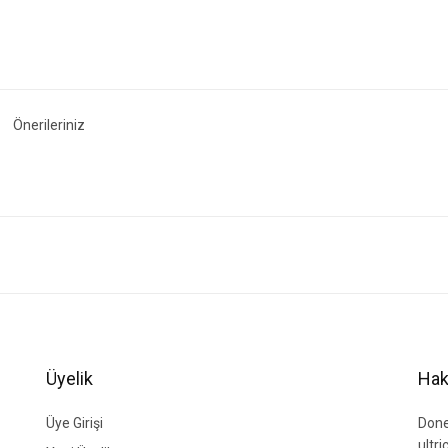
Önerileriniz
ğer konularda yetersiz gördüğünüz noktaları öneri formunu kullanarak tarafımıza i
Bu ürüne ilk yorumu siz yapın!
Yorum Yaz
Üyelik
Hak
Üye Girişi
Done
ultr