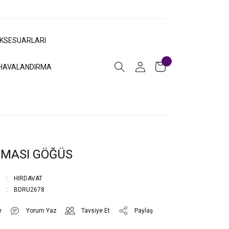
AKSESUARLARI
HAVALANDIRMA
SMASI GÖĞÜS
HIRDAVAT
BDRU2678
Yorum Yaz
Tavsiye Et
Paylaş