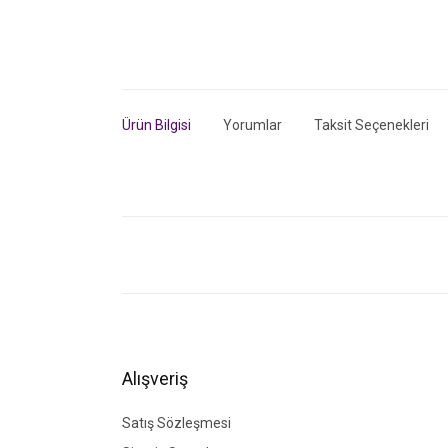
Ürün Bilgisi
Yorumlar
Taksit Seçenekleri
Bu ürünün fiyat bilgisi, resim, ürün açıklamalarında ve di
Görüş ve önerileriniz için teşekkür ederiz.
Ürün resmi kalitesiz, bozuk veya görüntülenemiyor.
Ürün açıklamasında eksik bilgiler bulunuyor.
Ürün bilgilerinde hatalar bulunuyor.
Alışveriş
Ürün fiyatı diğer sitelerden daha pahalı.
Bu ürüne benzer farklı alternatifler olmalı.
Satış Sözleşmesi