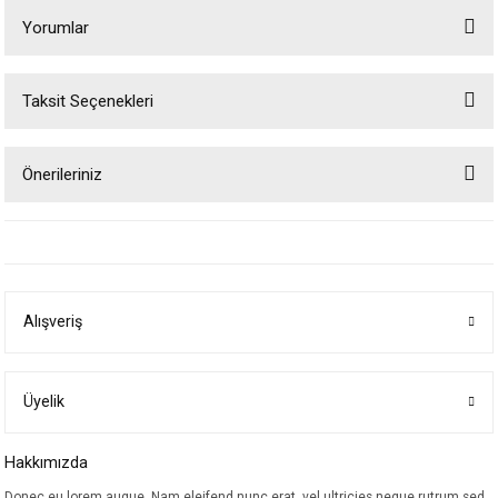
Yorumlar
Taksit Seçenekleri
Bu ürüne ilk yorumu siz yapın!
Önerileriniz
Yorum Yaz
Bu ürünün fiyat bilgisi, resim, ürün açıklamalarında ve diğer konularda
yetersiz gördüğünüz noktaları öneri formunu kullanarak tarafımıza
iletebilirsiniz.
Görüş ve önerileriniz için teşekkür ederiz.
Alışveriş
Ürün resmi kalitesiz, bozuk veya görüntülenemiyor.
Ürün açıklamasında eksik bilgiler bulunuyor.
Ürün bilgilerinde hatalar bulunuyor.
Üyelik
Ürün fiyatı diğer sitelerden daha pahalı.
Hakkımızda
Bu ürüne benzer farklı alternatifler olmalı.
Donec eu lorem augue. Nam eleifend nunc erat, vel ultricies neque rutrum sed.