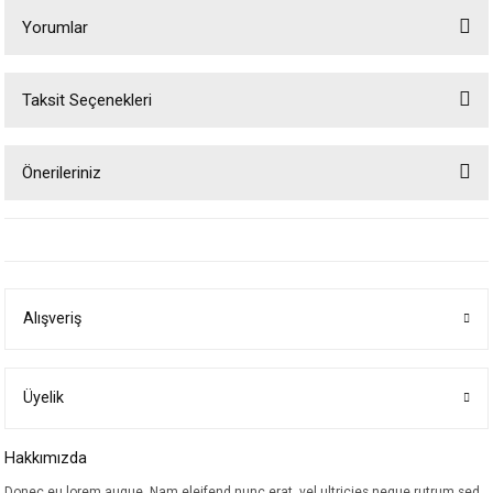
Yorumlar
Taksit Seçenekleri
Bu ürüne ilk yorumu siz yapın!
Önerileriniz
Yorum Yaz
Bu ürünün fiyat bilgisi, resim, ürün açıklamalarında ve diğer konularda
yetersiz gördüğünüz noktaları öneri formunu kullanarak tarafımıza
iletebilirsiniz.
Görüş ve önerileriniz için teşekkür ederiz.
Alışveriş
Ürün resmi kalitesiz, bozuk veya görüntülenemiyor.
Ürün açıklamasında eksik bilgiler bulunuyor.
Ürün bilgilerinde hatalar bulunuyor.
Üyelik
Ürün fiyatı diğer sitelerden daha pahalı.
Hakkımızda
Bu ürüne benzer farklı alternatifler olmalı.
Donec eu lorem augue. Nam eleifend nunc erat, vel ultricies neque rutrum sed.