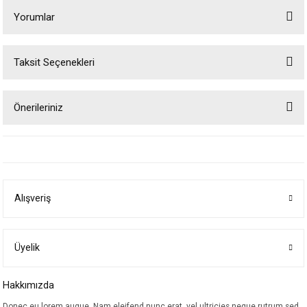
Yorumlar
Taksit Seçenekleri
Bu ürüne ilk yorumu siz yapın!
Önerileriniz
Yorum Yaz
Bu ürünün fiyat bilgisi, resim, ürün açıklamalarında ve diğer konularda
yetersiz gördüğünüz noktaları öneri formunu kullanarak tarafımıza
iletebilirsiniz.
Görüş ve önerileriniz için teşekkür ederiz.
Alışveriş
Ürün resmi kalitesiz, bozuk veya görüntülenemiyor.
Ürün açıklamasında eksik bilgiler bulunuyor.
Ürün bilgilerinde hatalar bulunuyor.
Üyelik
Ürün fiyatı diğer sitelerden daha pahalı.
Hakkımızda
Bu ürüne benzer farklı alternatifler olmalı.
Donec eu lorem augue. Nam eleifend nunc erat, vel ultricies neque rutrum sed.