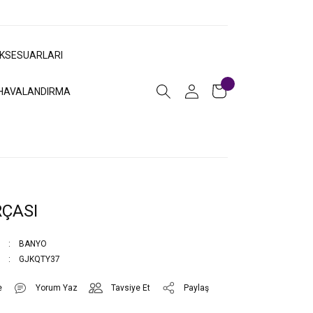
AKSESUARLARI
HAVALANDIRMA
RÇASI
BANYO
GJKQTY37
Yorum Yaz
Tavsiye Et
Paylaş