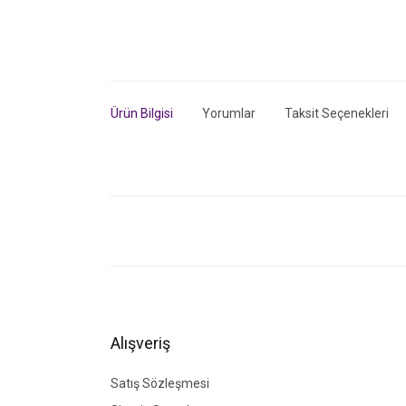
Ürün Bilgisi
Yorumlar
Taksit Seçenekleri
Bu ürünün fiyat bilgisi, resim, ürün açıklamalarında ve di
Görüş ve önerileriniz için teşekkür ederiz.
Ürün resmi kalitesiz, bozuk veya görüntülenemiyor.
Ürün açıklamasında eksik bilgiler bulunuyor.
Ürün bilgilerinde hatalar bulunuyor.
Alışveriş
Ürün fiyatı diğer sitelerden daha pahalı.
Bu ürüne benzer farklı alternatifler olmalı.
Satış Sözleşmesi