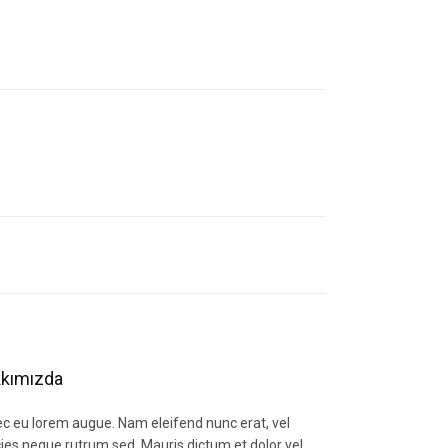
letebilirsiniz.
kımızda
c eu lorem augue. Nam eleifend nunc erat, vel
icies neque rutrum sed. Mauris dictum et dolor vel