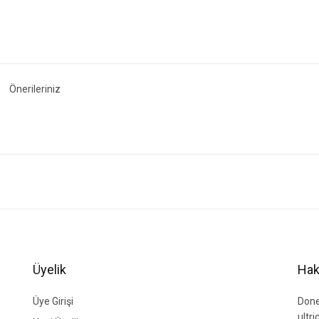
Önerileriniz
ğer konularda yetersiz gördüğünüz noktaları öneri formunu kullanarak tarafımıza i
Bu ürüne ilk yorumu siz yapın!
Yorum Yaz
Üyelik
Hak
Üye Girişi
Done
ultr