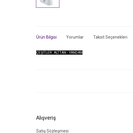
Ürün Bilgisi
Yorumlar
Taksit Seçenekleri
ÇEŞİTLER: ALTTAN - YANDAN
Bu ürünün fiyat bilgisi, resim, ürün açıklamalarında ve di
Görüş ve önerileriniz için teşekkür ederiz.
Ürün resmi kalitesiz, bozuk veya görüntülenemiyor.
Ürün açıklamasında eksik bilgiler bulunuyor.
Ürün bilgilerinde hatalar bulunuyor.
Alışveriş
Ürün fiyatı diğer sitelerden daha pahalı.
Bu ürüne benzer farklı alternatifler olmalı.
Satış Sözleşmesi