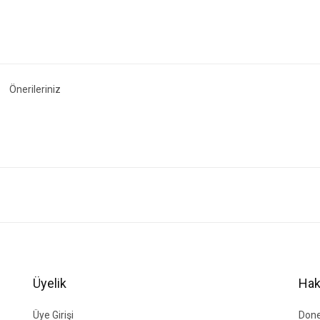
Önerileriniz
ğer konularda yetersiz gördüğünüz noktaları öneri formunu kullanarak tarafımıza i
Bu ürüne ilk yorumu siz yapın!
Yorum Yaz
Üyelik
Hak
Üye Girişi
Done