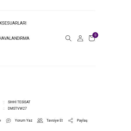
AKSESUARLARI
0
HAVALANDIRMA
SIHHİ TESİSAT
DMSTVW27
Yorum Yaz
Tavsiye Et
Paylaş