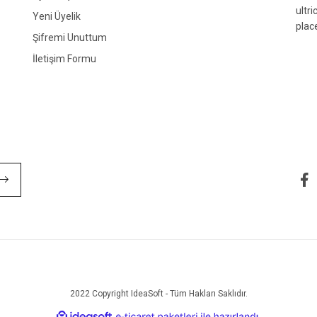
ultr
Yeni Üyelik
plac
Şifremi Unuttum
İletişim Formu
Gönder
2022 Copyright IdeaSoft - Tüm Hakları Saklıdır.
ile
ideasoft
e-