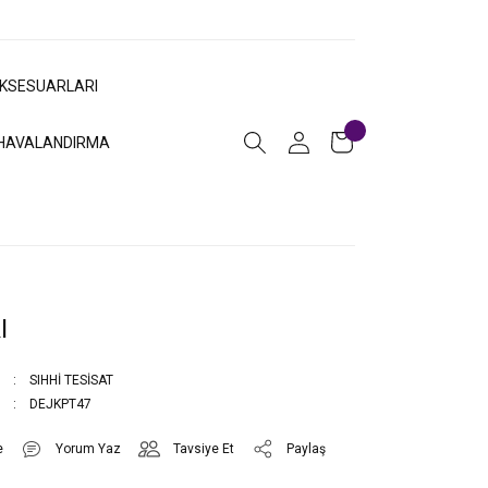
AKSESUARLARI
HAVALANDIRMA
I
SIHHİ TESİSAT
DEJKPT47
Yorum Yaz
Tavsiye Et
Paylaş