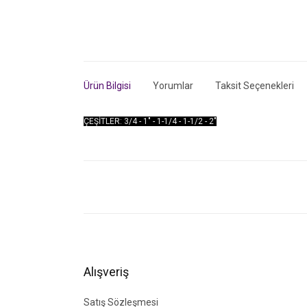
Ürün Bilgisi
Yorumlar
Taksit Seçenekleri
ÇEŞİTLER: 3/4 - 1" - 1-1/4 - 1-1/2 - 2"
Bu ürünün fiyat bilgisi, resim, ürün açıklamalarında ve di
Görüş ve önerileriniz için teşekkür ederiz.
Ürün resmi kalitesiz, bozuk veya görüntülenemiyor.
Ürün açıklamasında eksik bilgiler bulunuyor.
Ürün bilgilerinde hatalar bulunuyor.
Alışveriş
Ürün fiyatı diğer sitelerden daha pahalı.
Bu ürüne benzer farklı alternatifler olmalı.
Satış Sözleşmesi