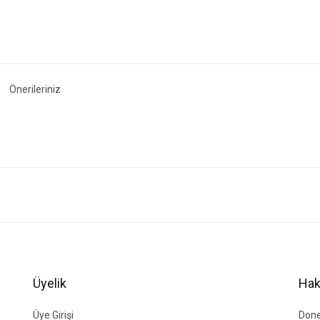
Önerileriniz
ğer konularda yetersiz gördüğünüz noktaları öneri formunu kullanarak tarafımıza i
Bu ürüne ilk yorumu siz yapın!
Yorum Yaz
Üyelik
Hak
Üye Girişi
Done