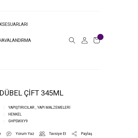
AKSESUARLARI
HAVALANDIRMA
DÜBEL ÇİFT 345ML
YAPIŞTIRICILAR
,
YAPI MALZEMELERİ
HENKEL
GHPSWXY9
Yorum Yaz
Tavsiye Et
Paylaş