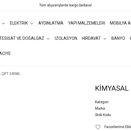
Tüm alışverişlerde kargo bedava!
ELEKTRİK
AYDINLATMA
YAPI MALZEMELERİ
MOBİLYA 
 TESİSAT VE DOĞALGAZ
İZOLASYON
HIRDAVAT
BANYO
ACİYE
 ÇİFT 345ML
KİMYASAL 
Kategori
Marka
Stok Kodu