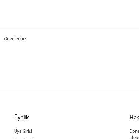
Önerileriniz
ğer konularda yetersiz gördüğünüz noktaları öneri formunu kullanarak tarafımıza i
Bu ürüne ilk yorumu siz yapın!
Yorum Yaz
Üyelik
Hak
Üye Girişi
Done
ultr