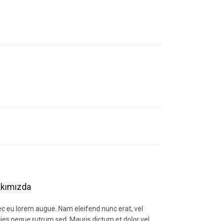
letebilirsiniz.
kımızda
c eu lorem augue. Nam eleifend nunc erat, vel
icies neque rutrum sed. Mauris dictum et dolor vel