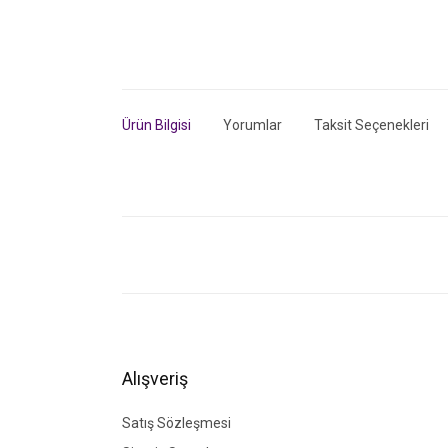
Ürün Bilgisi
Yorumlar
Taksit Seçenekleri
Bu ürünün fiyat bilgisi, resim, ürün açıklamalarında ve di
Görüş ve önerileriniz için teşekkür ederiz.
Ürün resmi kalitesiz, bozuk veya görüntülenemiyor.
Ürün açıklamasında eksik bilgiler bulunuyor.
Ürün bilgilerinde hatalar bulunuyor.
Alışveriş
Ürün fiyatı diğer sitelerden daha pahalı.
Bu ürüne benzer farklı alternatifler olmalı.
Satış Sözleşmesi