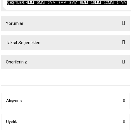
ÇEŞİTLER: 4MM - 5MM - 6MM - 7MM - 8MM - 9MM - 10MM - 12MM - 14MM
Yorumlar
Taksit Seçenekleri
Bu ürüne ilk yorumu siz yapın!
Önerileriniz
Yorum Yaz
Bu ürünün fiyat bilgisi, resim, ürün açıklamalarında ve diğer konularda
yetersiz gördüğünüz noktaları öneri formunu kullanarak tarafımıza
iletebilirsiniz.
Görüş ve önerileriniz için teşekkür ederiz.
Alışveriş
Ürün resmi kalitesiz, bozuk veya görüntülenemiyor.
Ürün açıklamasında eksik bilgiler bulunuyor.
Ürün bilgilerinde hatalar bulunuyor.
Üyelik
Ürün fiyatı diğer sitelerden daha pahalı.