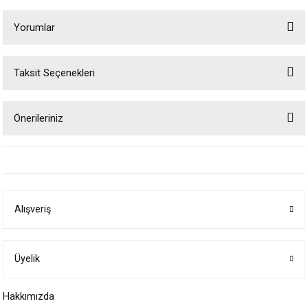
Yorumlar
Taksit Seçenekleri
Bu ürüne ilk yorumu siz yapın!
Önerileriniz
Yorum Yaz
Bu ürünün fiyat bilgisi, resim, ürün açıklamalarında ve diğer konularda
yetersiz gördüğünüz noktaları öneri formunu kullanarak tarafımıza
iletebilirsiniz.
Görüş ve önerileriniz için teşekkür ederiz.
Alışveriş
Ürün resmi kalitesiz, bozuk veya görüntülenemiyor.
Ürün açıklamasında eksik bilgiler bulunuyor.
Ürün bilgilerinde hatalar bulunuyor.
Üyelik
Ürün fiyatı diğer sitelerden daha pahalı.
Hakkımızda
Bu ürüne benzer farklı alternatifler olmalı.