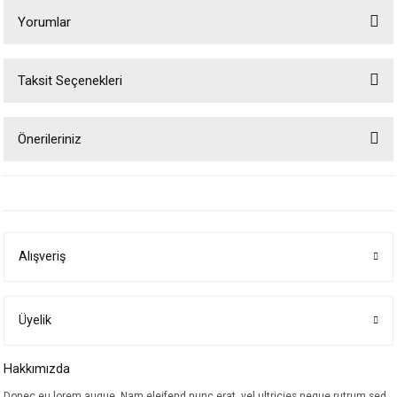
Yorumlar
Taksit Seçenekleri
Bu ürüne ilk yorumu siz yapın!
Önerileriniz
Yorum Yaz
Bu ürünün fiyat bilgisi, resim, ürün açıklamalarında ve diğer konularda
yetersiz gördüğünüz noktaları öneri formunu kullanarak tarafımıza
iletebilirsiniz.
Görüş ve önerileriniz için teşekkür ederiz.
Alışveriş
Ürün resmi kalitesiz, bozuk veya görüntülenemiyor.
Ürün açıklamasında eksik bilgiler bulunuyor.
Ürün bilgilerinde hatalar bulunuyor.
Üyelik
Ürün fiyatı diğer sitelerden daha pahalı.
Hakkımızda
Bu ürüne benzer farklı alternatifler olmalı.
Donec eu lorem augue. Nam eleifend nunc erat, vel ultricies neque rutrum sed.