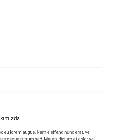
letebilirsiniz.
kımızda
c eu lorem augue. Nam eleifend nunc erat, vel
icies neque rutrum sed. Mauris dictum et dolor vel