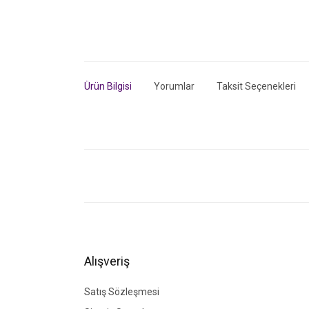
Ürün Bilgisi
Yorumlar
Taksit Seçenekleri
Bu ürünün fiyat bilgisi, resim, ürün açıklamalarında ve di
Görüş ve önerileriniz için teşekkür ederiz.
Ürün resmi kalitesiz, bozuk veya görüntülenemiyor.
Ürün açıklamasında eksik bilgiler bulunuyor.
Ürün bilgilerinde hatalar bulunuyor.
Alışveriş
Ürün fiyatı diğer sitelerden daha pahalı.
Bu ürüne benzer farklı alternatifler olmalı.
Satış Sözleşmesi