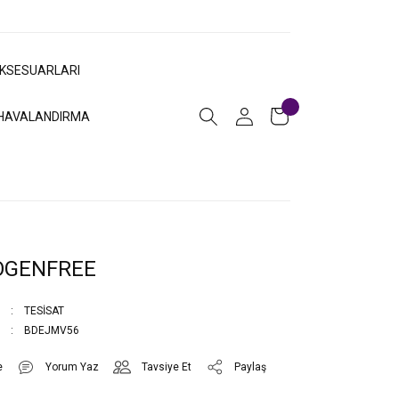
AKSESUARLARI
HAVALANDIRMA
OGENFREE
TESİSAT
BDEJMV56
Yorum Yaz
Tavsiye Et
Paylaş