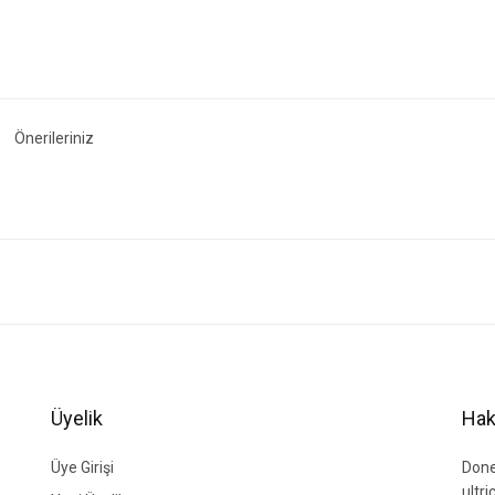
Önerileriniz
ğer konularda yetersiz gördüğünüz noktaları öneri formunu kullanarak tarafımıza i
Bu ürüne ilk yorumu siz yapın!
Yorum Yaz
Üyelik
Hak
Üye Girişi
Done
ultr