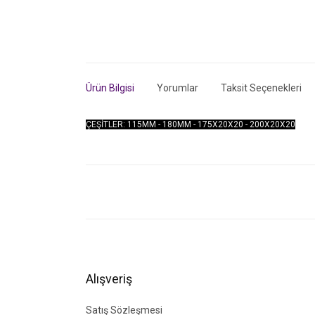
Ürün Bilgisi
Yorumlar
Taksit Seçenekleri
ÇEŞİTLER: 115MM - 180MM - 175X20X20 - 200X20X20
Bu ürünün fiyat bilgisi, resim, ürün açıklamalarında ve di
Görüş ve önerileriniz için teşekkür ederiz.
Ürün resmi kalitesiz, bozuk veya görüntülenemiyor.
Ürün açıklamasında eksik bilgiler bulunuyor.
Ürün bilgilerinde hatalar bulunuyor.
Alışveriş
Ürün fiyatı diğer sitelerden daha pahalı.
Bu ürüne benzer farklı alternatifler olmalı.
Satış Sözleşmesi