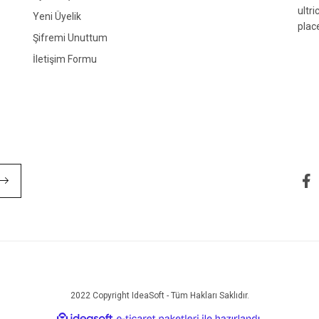
ultr
Yeni Üyelik
plac
Şifremi Unuttum
İletişim Formu
Gönder
2022 Copyright IdeaSoft - Tüm Hakları Saklıdır.
ile
ideasoft
e-