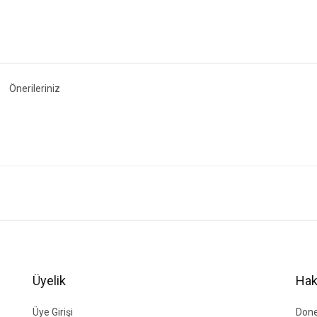
Önerileriniz
ğer konularda yetersiz gördüğünüz noktaları öneri formunu kullanarak tarafımıza i
Bu ürüne ilk yorumu siz yapın!
Yorum Yaz
Üyelik
Hak
Üye Girişi
Done