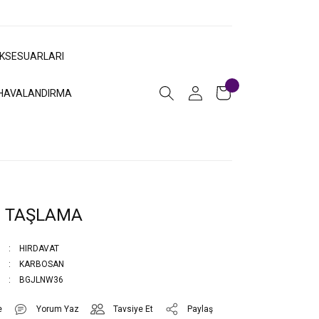
AKSESUARLARI
HAVALANDIRMA
 TAŞLAMA
HIRDAVAT
KARBOSAN
BGJLNW36
Yorum Yaz
Tavsiye Et
Paylaş