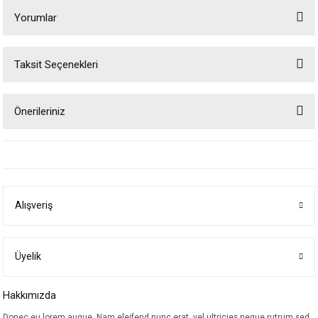
Yorumlar
Taksit Seçenekleri
Bu ürüne ilk yorumu siz yapın!
Önerileriniz
Yorum Yaz
Bu ürünün fiyat bilgisi, resim, ürün açıklamalarında ve diğer konularda
yetersiz gördüğünüz noktaları öneri formunu kullanarak tarafımıza
iletebilirsiniz.
Görüş ve önerileriniz için teşekkür ederiz.
Alışveriş
Ürün resmi kalitesiz, bozuk veya görüntülenemiyor.
Ürün açıklamasında eksik bilgiler bulunuyor.
Ürün bilgilerinde hatalar bulunuyor.
Üyelik
Ürün fiyatı diğer sitelerden daha pahalı.
Hakkımızda
Bu ürüne benzer farklı alternatifler olmalı.
Donec eu lorem augue. Nam eleifend nunc erat, vel ultricies neque rutrum sed.