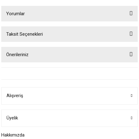
Yorumlar
Taksit Seçenekleri
Bu ürüne ilk yorumu siz yapın!
Önerileriniz
Yorum Yaz
Bu ürünün fiyat bilgisi, resim, ürün açıklamalarında ve diğer konularda
yetersiz gördüğünüz noktaları öneri formunu kullanarak tarafımıza
iletebilirsiniz.
Görüş ve önerileriniz için teşekkür ederiz.
Alışveriş
Ürün resmi kalitesiz, bozuk veya görüntülenemiyor.
Ürün açıklamasında eksik bilgiler bulunuyor.
Ürün bilgilerinde hatalar bulunuyor.
Üyelik
Ürün fiyatı diğer sitelerden daha pahalı.
Hakkımızda
Bu ürüne benzer farklı alternatifler olmalı.