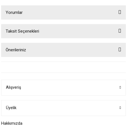
Yorumlar
Taksit Seçenekleri
Bu ürüne ilk yorumu siz yapın!
Önerileriniz
Yorum Yaz
Bu ürünün fiyat bilgisi, resim, ürün açıklamalarında ve diğer konularda
yetersiz gördüğünüz noktaları öneri formunu kullanarak tarafımıza
iletebilirsiniz.
Görüş ve önerileriniz için teşekkür ederiz.
Alışveriş
Ürün resmi kalitesiz, bozuk veya görüntülenemiyor.
Ürün açıklamasında eksik bilgiler bulunuyor.
Ürün bilgilerinde hatalar bulunuyor.
Üyelik
Ürün fiyatı diğer sitelerden daha pahalı.
Hakkımızda
Bu ürüne benzer farklı alternatifler olmalı.