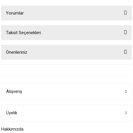
Yorumlar
Taksit Seçenekleri
Bu ürüne ilk yorumu siz yapın!
Önerileriniz
Yorum Yaz
Bu ürünün fiyat bilgisi, resim, ürün açıklamalarında ve diğer konularda
yetersiz gördüğünüz noktaları öneri formunu kullanarak tarafımıza
iletebilirsiniz.
Görüş ve önerileriniz için teşekkür ederiz.
Alışveriş
Ürün resmi kalitesiz, bozuk veya görüntülenemiyor.
Ürün açıklamasında eksik bilgiler bulunuyor.
Ürün bilgilerinde hatalar bulunuyor.
Üyelik
Ürün fiyatı diğer sitelerden daha pahalı.
Hakkımızda
Bu ürüne benzer farklı alternatifler olmalı.