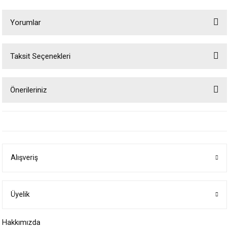
Yorumlar
Taksit Seçenekleri
Bu ürüne ilk yorumu siz yapın!
Önerileriniz
Yorum Yaz
Bu ürünün fiyat bilgisi, resim, ürün açıklamalarında ve diğer konularda
yetersiz gördüğünüz noktaları öneri formunu kullanarak tarafımıza
iletebilirsiniz.
Görüş ve önerileriniz için teşekkür ederiz.
Alışveriş
Ürün resmi kalitesiz, bozuk veya görüntülenemiyor.
Ürün açıklamasında eksik bilgiler bulunuyor.
Ürün bilgilerinde hatalar bulunuyor.
Üyelik
Ürün fiyatı diğer sitelerden daha pahalı.
Hakkımızda
Bu ürüne benzer farklı alternatifler olmalı.