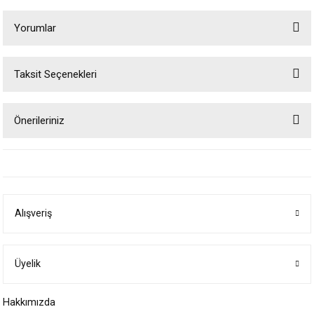
Yorumlar
Taksit Seçenekleri
Bu ürüne ilk yorumu siz yapın!
Önerileriniz
Yorum Yaz
Bu ürünün fiyat bilgisi, resim, ürün açıklamalarında ve diğer konularda
yetersiz gördüğünüz noktaları öneri formunu kullanarak tarafımıza
iletebilirsiniz.
Görüş ve önerileriniz için teşekkür ederiz.
Alışveriş
Ürün resmi kalitesiz, bozuk veya görüntülenemiyor.
Ürün açıklamasında eksik bilgiler bulunuyor.
Ürün bilgilerinde hatalar bulunuyor.
Üyelik
Ürün fiyatı diğer sitelerden daha pahalı.
Hakkımızda
Bu ürüne benzer farklı alternatifler olmalı.